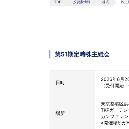
TOP
投資家情報
株式
株主
第51期定時株主総会
2026年6月
日時
（受付開始：
東京都港区浜松町
TKPガーデンシ
場所
カンファレン
※開催場所が